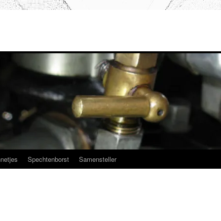
netjes
Spechtenborst
Samensteller