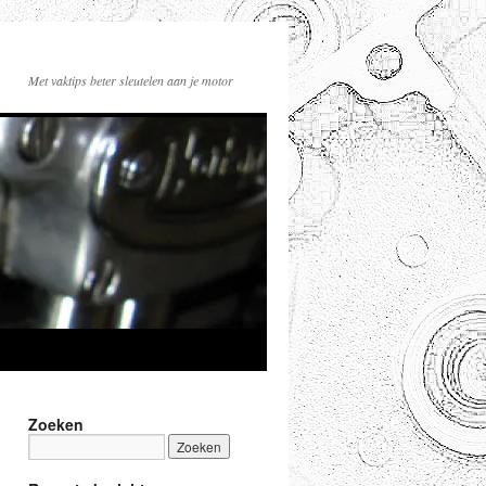
Met vaktips beter sleutelen aan je motor
Zoeken