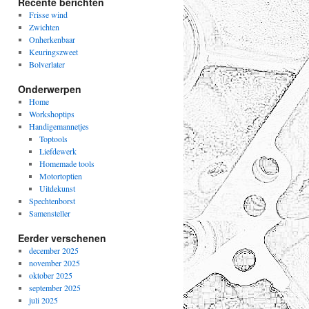
Recente berichten
Frisse wind
Zwichten
Onherkenbaar
Keuringszweet
Bolverlater
Onderwerpen
Home
Workshoptips
Handigemannetjes
Toptools
Liefdewerk
Homemade tools
Motortoptien
Uitdekunst
Spechtenborst
Samensteller
Eerder verschenen
december 2025
november 2025
oktober 2025
september 2025
juli 2025