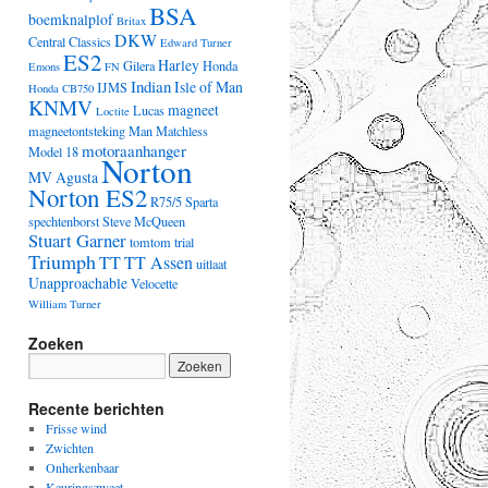
BSA
boemknalplof
Britax
DKW
Central Classics
Edward Turner
ES2
Harley
Gilera
Honda
Emons
FN
Indian
Isle of Man
IJMS
Honda CB750
KNMV
magneet
Lucas
Loctite
magneetontsteking
Man
Matchless
motoraanhanger
Model 18
Norton
MV Agusta
Norton ES2
R75/5
Sparta
spechtenborst
Steve McQueen
Stuart Garner
tomtom
trial
Triumph
TT
TT Assen
uitlaat
Unapproachable
Velocette
William Turner
Zoeken
Recente berichten
Frisse wind
Zwichten
Onherkenbaar
Keuringszweet