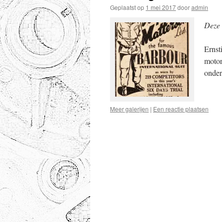
Geplaatst op
1 mei 2017
door
admin
Deze 
Ernst
motor
onder
Meer galerijen
|
Een reactie plaatsen