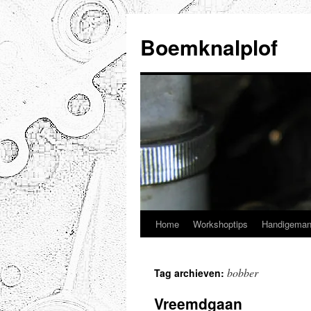
Ga
naar
Boemknalplof
de
inhoud
Home
Workshoptips
Handigeman
bobber
Tag archieven:
Vreemdgaan