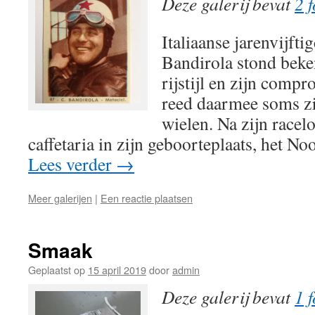
Deze galerij bevat
2 f
Italiaanse jarenvijft
Bandirola stond beke
rijstijl en zijn comp
reed daarmee soms zi
wielen. Na zijn racel
caffetaria in zijn geboorteplaats, het N
Lees verder
→
Meer galerijen
|
Een reactie plaatsen
Smaak
Geplaatst op
15 april 2019
door
admin
Deze galerij bevat
1 f