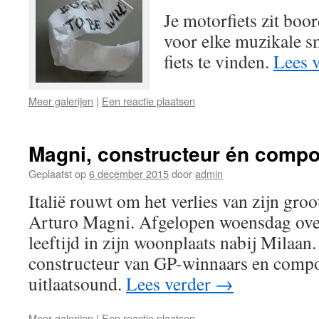
Je motorfiets zit boo
voor elke muzikale s
fiets te vinden.
Lees 
Meer galerijen
|
Een reactie plaatsen
Magni, constructeur én compo
Geplaatst op
6 december 2015
door
admin
Italië rouwt om het verlies van zijn gr
Arturo Magni. Afgelopen woensdag over
leeftijd in zijn woonplaats nabij Milaan.
constructeur van GP-winnaars en compo
uitlaatsound.
Lees verder
→
Meer galerijen
|
Een reactie plaatsen