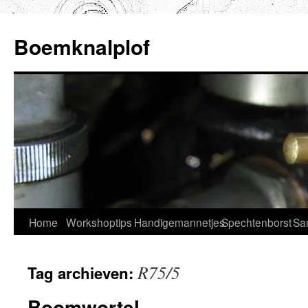
Ga
naar
Boemknalplof
de
inhoud
Home
Workshoptips
Handigemannetjes
Spechtenborst
Sa
R75/5
Tag archieven:
Boomwortel