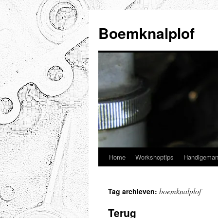
Ga
naar
Boemknalplof
de
inhoud
Home
Workshoptips
Handigeman
boemknalplof
Tag archieven:
Terug