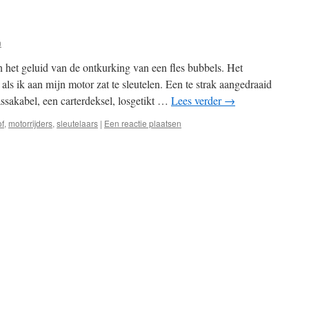
n
 het geluid van de ontkurking van een fles bubbels. Het
ls ik aan mijn motor zat te sleutelen. Een te strak aangedraaid
ssakabel, een carterdeksel, losgetikt …
Lees verder
→
f
,
motorrijders
,
sleutelaars
|
Een reactie plaatsen