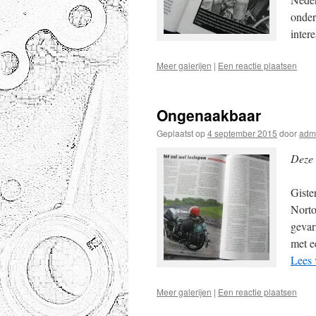
onder
inter
Meer galerijen
|
Een reactie plaatsen
Ongenaakbaar
Geplaatst op
4 september 2015
door
adm
Deze 
Giste
Norto
gevar
met e
Lees 
Meer galerijen
|
Een reactie plaatsen