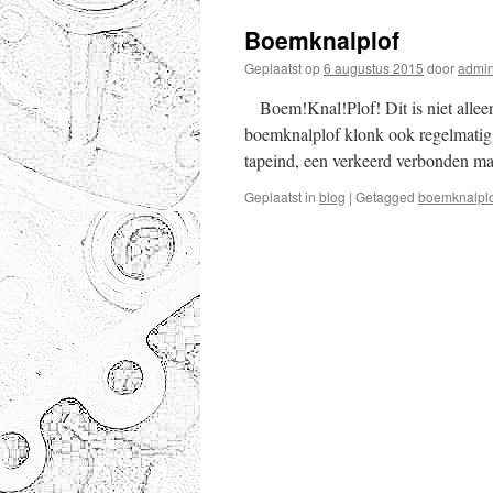
Boemknalplof
Geplaatst op
6 augustus 2015
door
admi
Boem!Knal!Plof! Dit is niet alleen
boemknalplof klonk ook regelmatig a
tapeind, een verkeerd verbonden ma
Geplaatst in
blog
|
Getagged
boemknalplo