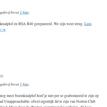
galerij bevat
1 foto
.
nalplof én BSA B40 gerepareerd. We zijn weer terug.
Lees
r
→
min
galerij bevat
1 foto
.
nog meer boemknalplof hoef je niet per se geabonneerd te zijn op
lad Unapproachable, ofwel eigenlijk lid te zijn van Norton Club
land. Maar door de ‘Norton-overstijgende’ verhalen, dit keer