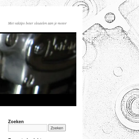
Met vaktips beter sleutelen aan je motor
Zoeken