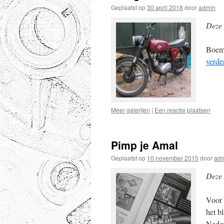
Geplaatst op
30 april 2018
door
admin
Deze 
Boemk
verde
Meer galerijen
|
Een reactie plaatsen
Pimp je Amal
Geplaatst op
10 november 2015
door
ad
Deze 
Voor 
het b
Neder