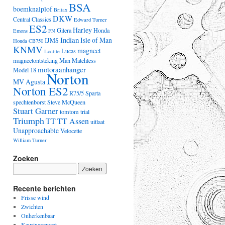
BSA
boemknalplof
Britax
DKW
Central Classics
Edward Turner
ES2
Harley
Gilera
Honda
Emons
FN
Indian
Isle of Man
IJMS
Honda CB750
KNMV
magneet
Lucas
Loctite
magneetontsteking
Man
Matchless
motoraanhanger
Model 18
Norton
MV Agusta
Norton ES2
R75/5
Sparta
spechtenborst
Steve McQueen
Stuart Garner
tomtom
trial
Triumph
TT
TT Assen
uitlaat
Unapproachable
Velocette
William Turner
Zoeken
Recente berichten
Frisse wind
Zwichten
Onherkenbaar
Keuringszweet