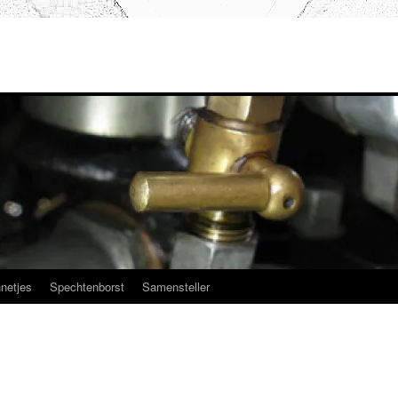
netjes
Spechtenborst
Samensteller