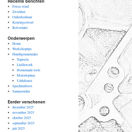
Recente berichten
Frisse wind
Zwichten
Onherkenbaar
Keuringszweet
Bolverlater
Onderwerpen
Home
Workshoptips
Handigemannetjes
Toptools
Liefdewerk
Homemade tools
Motortoptien
Uitdekunst
Spechtenborst
Samensteller
Eerder verschenen
december 2025
november 2025
oktober 2025
september 2025
juli 2025