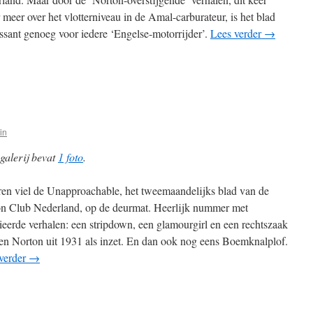
 meer over het vlotterniveau in de Amal-carburateur, is het blad
essant genoeg voor iedere ‘Engelse-motorrijder’.
Lees verder
→
in
galerij bevat
1 foto
.
ren viel de Unapproachable, het tweemaandelijks blad van de
n Club Nederland, op de deurmat. Heerlijk nummer met
ieerde verhalen: een stripdown, een glamourgirl en een rechtszaak
en Norton uit 1931 als inzet. En dan ook nog eens Boemknalplof.
verder
→