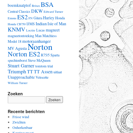
BSA
boemknalplof
Britax
DKW
Central Classics
Edward Turner
ES2
Harley
Gilera
Honda
Emons
FN
Indian
Isle of Man
IJMS
Honda CB750
KNMV
magneet
Lucas
Loctite
magneetontsteking
Man
Matchless
motoraanhanger
Model 18
Norton
MV Agusta
Norton ES2
R75/5
Sparta
spechtenborst
Steve McQueen
Stuart Garner
tomtom
trial
Triumph
TT
TT Assen
uitlaat
Unapproachable
Velocette
William Turner
Zoeken
Recente berichten
Frisse wind
Zwichten
Onherkenbaar
Keuringszweet