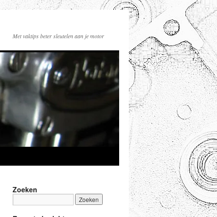
Met vaktips beter sleutelen aan je motor
Zoeken