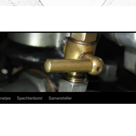
netjes
Spechtenborst
Samensteller