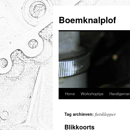
Ga
naar
Boemknalplof
de
inhoud
Home
Workshoptips
Handigeman
fietsklepper
Tag archieven:
Blikkoorts