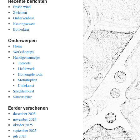
Recente berichten
Frisse wind
Zwichten
Onherkenbaar
Keuringszweet
Bolverlater
Onderwerpen
Home
Workshoptips
Handigemannetjes
Toptools
Liefdewerk
Homemade tools
Motortoptien
Uitdekunst
Spechtenborst
Samensteller
Eerder verschenen
december 2025
november 2025
oktober 2025
september 2025
juli 2025