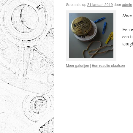
Geplaatst op
21 januari 2019
door
admin
Deze 
Een e
een f
terug
Meer galerijen
|
Een reactie plaatsen