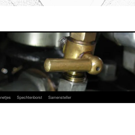
netjes
Spechtenborst
Samensteller