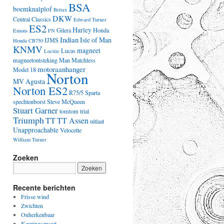
BSA
boemknalplof
Britax
DKW
Central Classics
Edward Turner
ES2
Harley
Gilera
Honda
Emons
FN
Indian
Isle of Man
IJMS
Honda CB750
KNMV
magneet
Lucas
Loctite
magneetontsteking
Man
Matchless
motoraanhanger
Model 18
Norton
MV Agusta
Norton ES2
R75/5
Sparta
spechtenborst
Steve McQueen
Stuart Garner
tomtom
trial
Triumph
TT
TT Assen
uitlaat
Unapproachable
Velocette
William Turner
Zoeken
Recente berichten
Frisse wind
Zwichten
Onherkenbaar
Keuringszweet