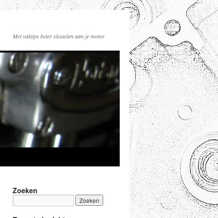
Met vaktips beter sleutelen aan je motor
Zoeken