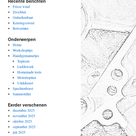
Recente berichten
Frisse wind
Zwichten
Onherkenbaar
Keuringszweet
Bolverlater
Onderwerpen
Home
Workshoptips
Handigemannetjes
Toptools
Liefdewerk
Homemade tools
Motortoptien
Uitdekunst
Spechtenborst
Samensteller
Eerder verschenen
december 2025
november 2025
oktober 2025
september 2025
juli 2025