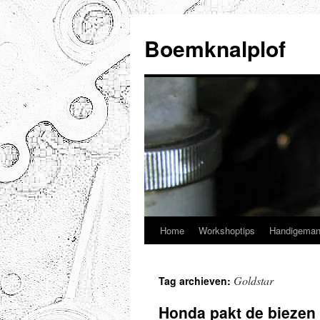
Ga
naar
Boemknalplof
de
inhoud
Home
Workshoptips
Handigeman
Goldstar
Tag archieven:
Honda pakt de biezen