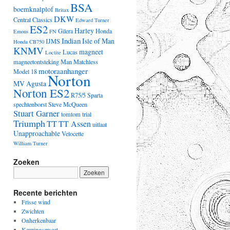
BSA
boemknalplof
Britax
DKW
Central Classics
Edward Turner
ES2
Harley
Gilera
Honda
Emons
FN
Indian
Isle of Man
IJMS
Honda CB750
KNMV
magneet
Lucas
Loctite
magneetontsteking
Man
Matchless
motoraanhanger
Model 18
Norton
MV Agusta
Norton ES2
R75/5
Sparta
spechtenborst
Steve McQueen
Stuart Garner
tomtom
trial
Triumph
TT
TT Assen
uitlaat
Unapproachable
Velocette
William Turner
Zoeken
Recente berichten
Frisse wind
Zwichten
Onherkenbaar
Keuringszweet