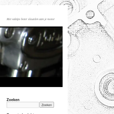
Met vaktips beter sleutelen aan je motor
Zoeken