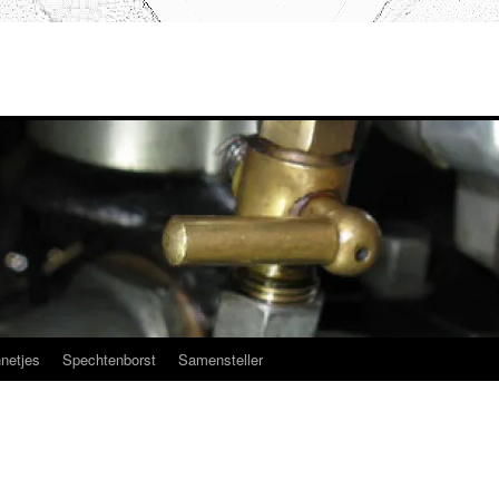
netjes
Spechtenborst
Samensteller