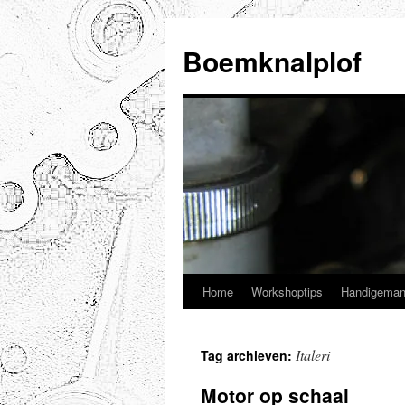
Ga
naar
Boemknalplof
de
inhoud
Home
Workshoptips
Handigeman
Italeri
Tag archieven:
Motor op schaal