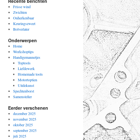
Recente berichten
Frisse wind
Zwichten
Onherkenbaar
Keuringszweet
Bolverlater
Onderwerpen
Home
Workshoptips
Handigemannetjes
Toptools
Liefdewerk
Homemade tools
Motortoptien
Uitdekunst
Spechtenborst
Samensteller
Eerder verschenen
december 2025
november 2025
oktober 2025
september 2025
juli 2025