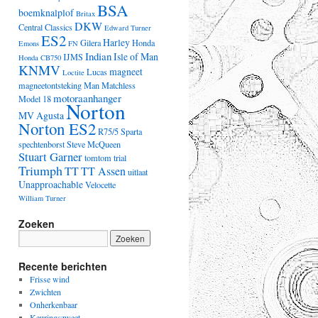
BSA
boemknalplof
Britax
DKW
Central Classics
Edward Turner
ES2
Harley
Gilera
Honda
Emons
FN
Indian
Isle of Man
IJMS
Honda CB750
KNMV
magneet
Lucas
Loctite
magneetontsteking
Man
Matchless
motoraanhanger
Model 18
Norton
MV Agusta
Norton ES2
R75/5
Sparta
spechtenborst
Steve McQueen
Stuart Garner
tomtom
trial
Triumph
TT
TT Assen
uitlaat
Unapproachable
Velocette
William Turner
Zoeken
Recente berichten
Frisse wind
Zwichten
Onherkenbaar
Keuringszweet