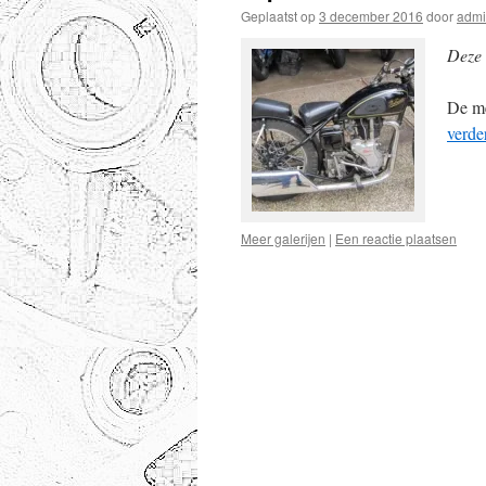
Geplaatst op
3 december 2016
door
adm
Deze 
De me
verde
Meer galerijen
|
Een reactie plaatsen