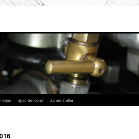
netjes
Spechtenborst
Samensteller
2016