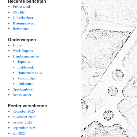
Recente berichten
Frisse wind
Zwichten
Onherkenbaar
Keuringszweet
Bolverlater
Onderwerpen
Home
Workshoptips
Handigemannetjes
Toptools
Liefdewerk
Homemade tools
Motortoptien
Uitdekunst
Spechtenborst
Samensteller
Eerder verschenen
december 2025
november 2025
oktober 2025
september 2025
juli 2025