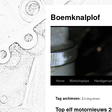
Ga
naar
Boemknalplof
de
inhoud
Home
Workshoptips
Handigeman
Livingstone
Tag archieven:
Top elf motornieuws 