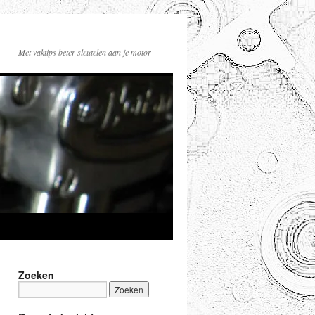
Met vaktips beter sleutelen aan je motor
Zoeken