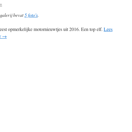
in
galerij bevat
5 foto's
.
est opmerkelijke motornieuwtjes uit 2016. Een top elf.
Lees
r
→