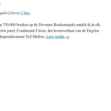
n
galerij bevat
1 foto
.
n 750.000 boeken op de Deventer Boekenmarkt ontdek ik in elk
 één parel: Continental Circus, het levensverhaal van de Engelse
mperialcoureur Ted Mellors.
Lees verder
→