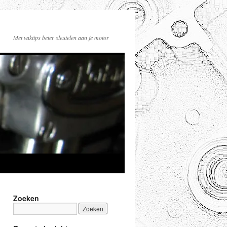
Met vaktips beter sleutelen aan je motor
Zoeken