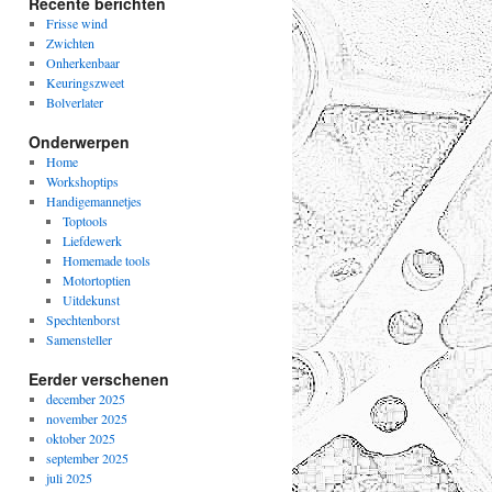
Recente berichten
Frisse wind
Zwichten
Onherkenbaar
Keuringszweet
Bolverlater
Onderwerpen
Home
Workshoptips
Handigemannetjes
Toptools
Liefdewerk
Homemade tools
Motortoptien
Uitdekunst
Spechtenborst
Samensteller
Eerder verschenen
december 2025
november 2025
oktober 2025
september 2025
juli 2025