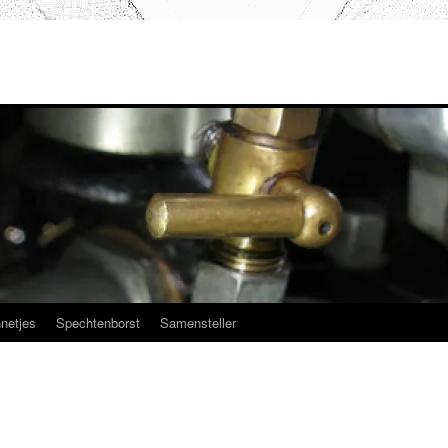
netjes
Spechtenborst
Samensteller