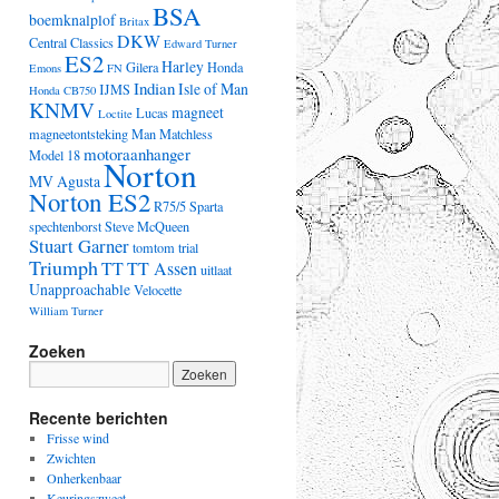
BSA
boemknalplof
Britax
DKW
Central Classics
Edward Turner
ES2
Harley
Gilera
Honda
Emons
FN
Indian
Isle of Man
IJMS
Honda CB750
KNMV
magneet
Lucas
Loctite
magneetontsteking
Man
Matchless
motoraanhanger
Model 18
Norton
MV Agusta
Norton ES2
R75/5
Sparta
spechtenborst
Steve McQueen
Stuart Garner
tomtom
trial
Triumph
TT
TT Assen
uitlaat
Unapproachable
Velocette
William Turner
Zoeken
Recente berichten
Frisse wind
Zwichten
Onherkenbaar
Keuringszweet