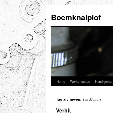
Ga
naar
Boemknalplof
de
inhoud
Home
Workshoptips
Handigeman
Ted Mellors
Tag archieven:
Verhit