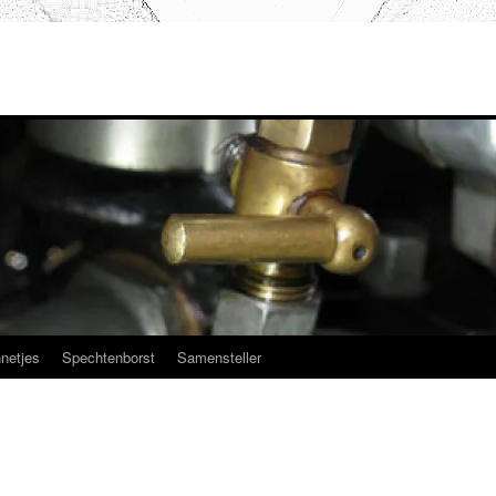
netjes
Spechtenborst
Samensteller