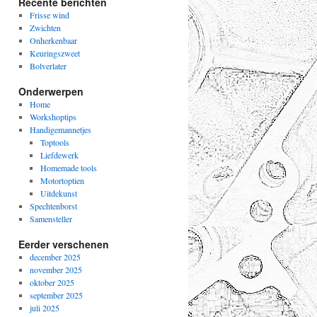
Recente berichten
Frisse wind
Zwichten
Onherkenbaar
Keuringszweet
Bolverlater
Onderwerpen
Home
Workshoptips
Handigemannetjes
Toptools
Liefdewerk
Homemade tools
Motortoptien
Uitdekunst
Spechtenborst
Samensteller
Eerder verschenen
december 2025
november 2025
oktober 2025
september 2025
juli 2025