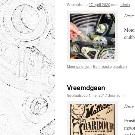
Geplaatst op
27 april 2020
door
admin
Deze 
Motor
clubb
Meer galerijen
|
Een reactie plaatsen
Vreemdgaan
Geplaatst op
1 mei 2017
door
admin
Deze 
Ernst
motor
onder