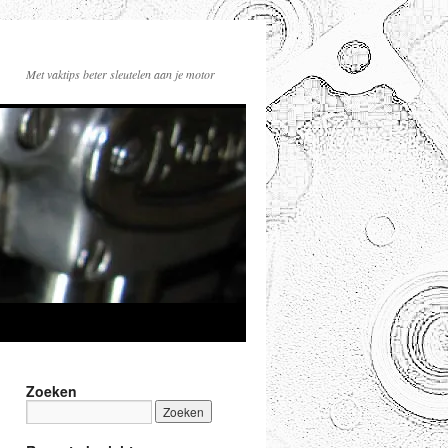
Met vaktips beter sleutelen aan je motor
Zoeken