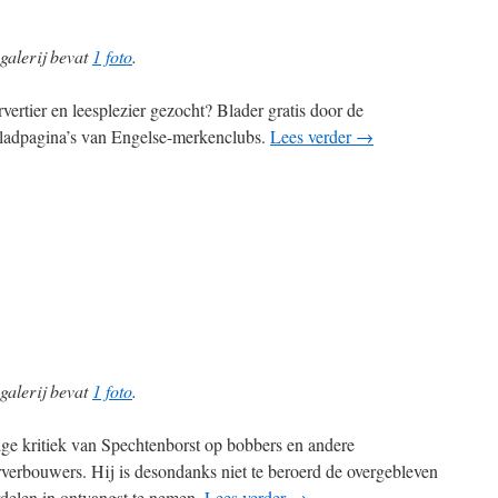
galerij bevat
1 foto
.
vertier en leesplezier gezocht? Blader gratis door de
ladpagina’s van Engelse-merkenclubs.
Lees verder
→
galerij bevat
1 foto
.
ige kritiek van Spechtenborst op bobbers en andere
verbouwers. Hij is desondanks niet te beroerd de overgebleven
delen in ontvangst te nemen.
Lees verder
→