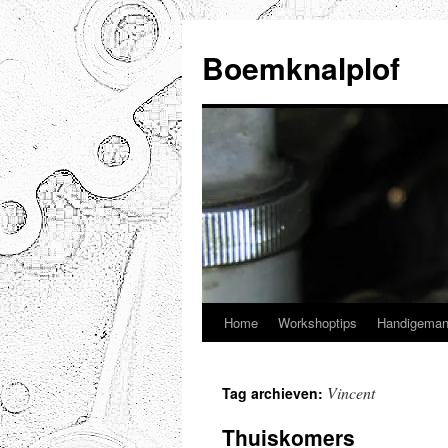
Ga
naar
Boemknalplof
de
inhoud
Home
Workshoptips
Handigeman
Vincent
Tag archieven:
Thuiskomers