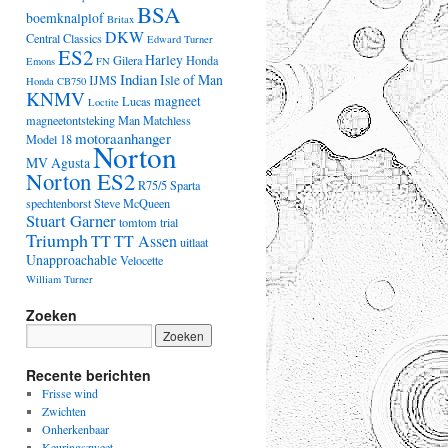
BSA
boemknalplof
Britax
DKW
Central Classics
Edward Turner
ES2
Harley
Gilera
Honda
Emons
FN
Indian
Isle of Man
IJMS
Honda CB750
KNMV
magneet
Lucas
Loctite
magneetontsteking
Man
Matchless
motoraanhanger
Model 18
Norton
MV Agusta
Norton ES2
R75/5
Sparta
spechtenborst
Steve McQueen
Stuart Garner
tomtom
trial
Triumph
TT
TT Assen
uitlaat
Unapproachable
Velocette
William Turner
Zoeken
Recente berichten
Frisse wind
Zwichten
Onherkenbaar
Keuringszweet