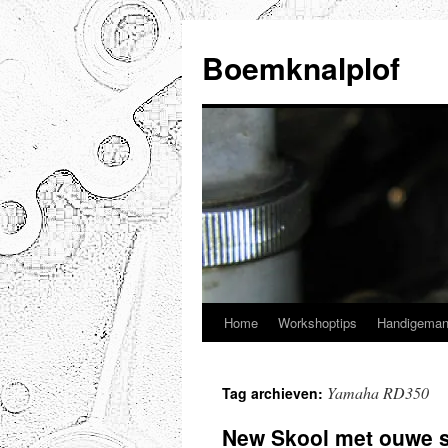
Ga
naar
Boemknalplof
de
inhoud
Home
Workshoptips
Handigeman
Yamaha RD350
Tag archieven:
New Skool met ouwe 