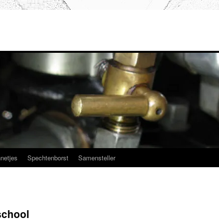
netjes
Spechtenborst
Samensteller
school