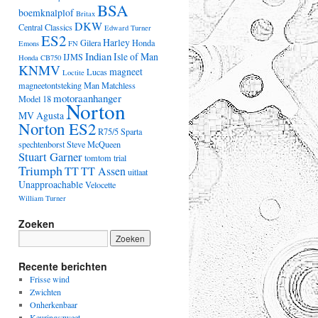
BSA
boemknalplof
Britax
DKW
Central Classics
Edward Turner
ES2
Harley
Gilera
Honda
Emons
FN
Indian
Isle of Man
IJMS
Honda CB750
KNMV
magneet
Lucas
Loctite
magneetontsteking
Man
Matchless
motoraanhanger
Model 18
Norton
MV Agusta
Norton ES2
R75/5
Sparta
spechtenborst
Steve McQueen
Stuart Garner
tomtom
trial
Triumph
TT
TT Assen
uitlaat
Unapproachable
Velocette
William Turner
Zoeken
Recente berichten
Frisse wind
Zwichten
Onherkenbaar
Keuringszweet