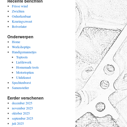
Recente berichten
Frisse wind
Zwichten
Onherkenbaar
Keuringszweet
Bolverlater
Onderwerpen
Home
Workshoptips
Handigemannetjes
Toptools
Liefdewerk
Homemade tools
Motortoptien
Uitdekunst
Spechtenborst
Samensteller
Eerder verschenen
december 2025
november 2025
oktober 2025
september 2025
juli 2025