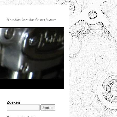
Met vaktips beter sleutelen aan je motor
Zoeken