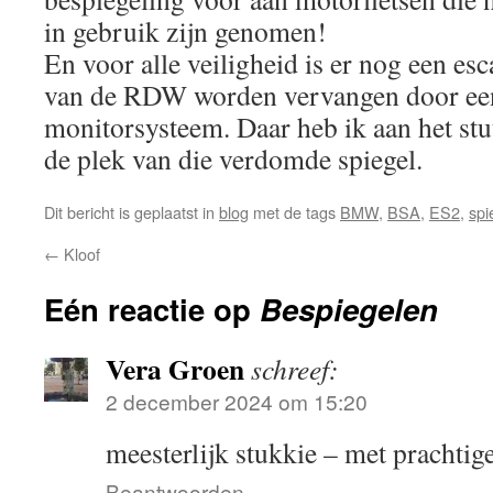
in gebruik zijn genomen!
En voor alle veiligheid is er nog een es
van de RDW worden vervangen door ee
monitorsysteem. Daar heb ik aan het stu
de plek van die verdomde spiegel.
Dit bericht is geplaatst in
blog
met de tags
BMW
,
BSA
,
ES2
,
spi
←
Kloof
Eén reactie op
Bespiegelen
Vera Groen
schreef:
2 december 2024 om 15:20
meesterlijk stukkie – met prachti
Beantwoorden