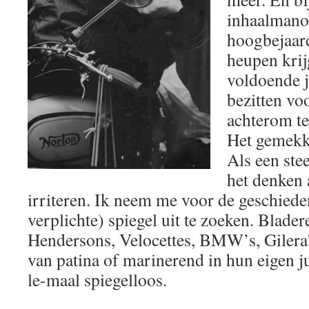
inhaalmanoe
hoogbejaard
heupen krij
voldoende j
bezitten vo
achterom te
Het gemekk
Als een stee
het denken 
irriteren. Ik neem me voor de geschieden
verplichte) spiegel uit te zoeken. Blader
Hendersons, Velocettes, BMW’s, Gilera’
van patina of marinerend in hun eigen 
le-maal spiegelloos.