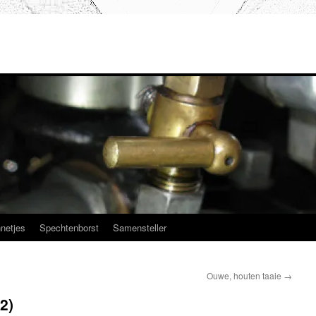
netjes
Spechtenborst
Samensteller
Ouwe, houten taaie
→
2)