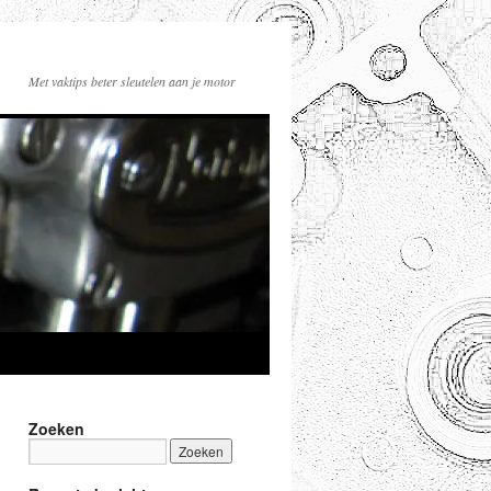
Met vaktips beter sleutelen aan je motor
Zoeken