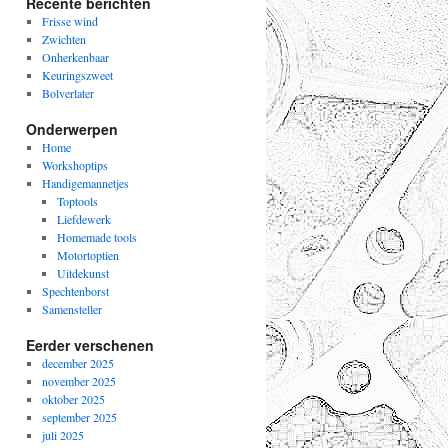
Recente berichten
Frisse wind
Zwichten
Onherkenbaar
Keuringszweet
Bolverlater
Onderwerpen
Home
Workshoptips
Handigemannetjes
Toptools
Liefdewerk
Homemade tools
Motortoptien
Uitdekunst
Spechtenborst
Samensteller
Eerder verschenen
december 2025
november 2025
oktober 2025
september 2025
juli 2025