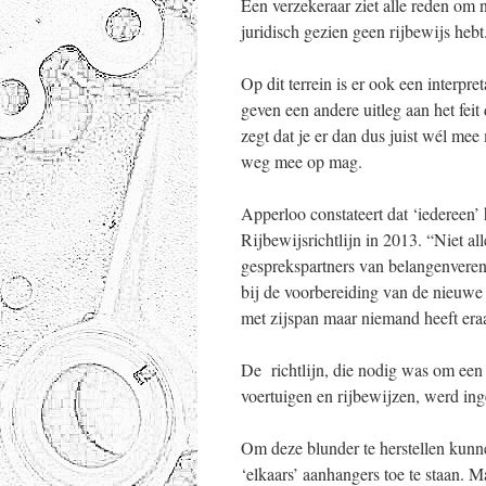
Een verzekeraar ziet alle reden om n
juridisch gezien geen rijbewijs hebt
Op dit terrein is er ook een interp
geven een andere uitleg aan het fei
zegt dat je er dan dus juist wél me
weg mee op mag.
Apperloo constateert dat ‘iedereen’ 
Rijbewijsrichtlijn in 2013. “Niet a
gesprekspartners van belangenvere
bij de voorbereiding van de nieuwe
met zijspan maar niemand heeft era
De richtlijn, die nodig was om een
voertuigen en rijbewijzen, werd in
Om deze blunder te herstellen kunne
‘elkaars’ aanhangers toe te staan.