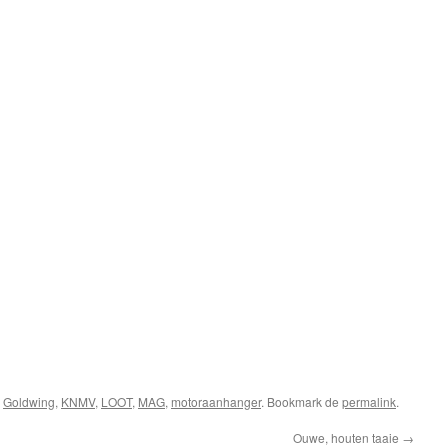
s
Goldwing
,
KNMV
,
LOOT
,
MAG
,
motoraanhanger
. Bookmark de
permalink
.
Ouwe, houten taaie
→