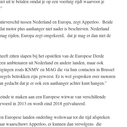
iet uit te betalen omdat je op een voertuig rijdt waarvoor je
.”
retatieverschil tussen Nederland en Europa, zegt Apperloo. Beide
t dat motor plus aanhanger niet nader is beschreven. Nederland
e mag rijden, Europa zegt omgekeerd, dat je mag er dan niet de
heeft zitten slapen bij het opstellen van de Europese Derde
lleen ambtenaren uit Nederland en andere landen, maar ook
nigingen zoals KNMV en MAG die via hun contacten in Brussel
 regels betrokken zijn geweest. Er is wel gesproken over motoren
an gedacht dat je er ook een aanhanger achter kunt hangen.”
 einde te maken aan een Europese wirwar van verschillende
gevoerd in 2013 en wordt eind 2018 geëvalueerd.
n Europese landen onderling weliswaar tot die tijd afspreken
 Maar waarschuwt Apperloo, er kunnen dan vervolgens die