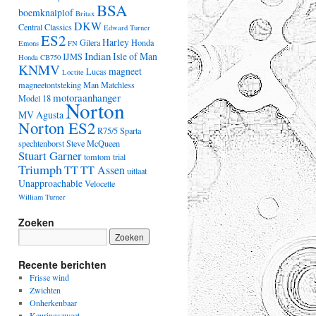
BSA
boemknalplof
Britax
DKW
Central Classics
Edward Turner
ES2
Harley
Gilera
Honda
Emons
FN
Indian
Isle of Man
IJMS
Honda CB750
KNMV
magneet
Lucas
Loctite
magneetontsteking
Man
Matchless
motoraanhanger
Model 18
Norton
MV Agusta
Norton ES2
R75/5
Sparta
spechtenborst
Steve McQueen
Stuart Garner
tomtom
trial
Triumph
TT
TT Assen
uitlaat
Unapproachable
Velocette
William Turner
Zoeken
Recente berichten
Frisse wind
Zwichten
Onherkenbaar
Keuringszweet