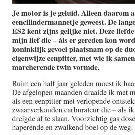
Je motor is je geluid. Alleen daarom al
eencilindermannetje geweest. De lang
ES2 kent zijns gelijke niet. Deze liefd
mijn lief die – áls er gereden kon wor
koninklijk gevoel plaatsnam op de duo
eigenwijze eenpitter, met wie ik same
marcherende twin vormde.
Ruim een half jaar geleden moest ik haa
De afgelopen maanden draaide ik met 
als een eenpitter met verlopende ontstek
zwaarverkouden carburateur die – als ik i
dreigde af te slaan. Voorzichtig gas dos
haperende en zwalkend boel op de weg.