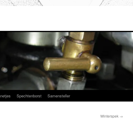
netjes
Spechtenborst
Samensteller
Winterspek
→