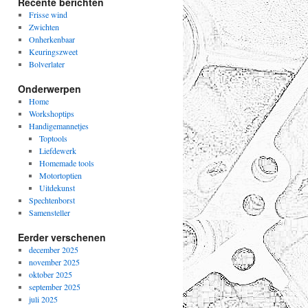
Recente berichten
Frisse wind
Zwichten
Onherkenbaar
Keuringszweet
Bolverlater
Onderwerpen
Home
Workshoptips
Handigemannetjes
Toptools
Liefdewerk
Homemade tools
Motortoptien
Uitdekunst
Spechtenborst
Samensteller
Eerder verschenen
december 2025
november 2025
oktober 2025
september 2025
juli 2025