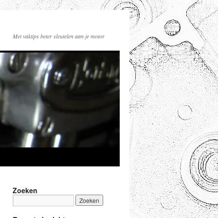
Met vaktips beter sleutelen aan je motor
Zoeken