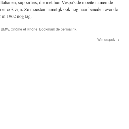
Italianen, supporters, die met hun Vespa’s de moeite namen de
n er ook zijn. Ze moesten namelijk ook nog naar beneden over de
r in 1962 nog lag.
s
BMW
,
Gnôme et Rhône
. Bookmark de
permalink
.
Winterspek
→