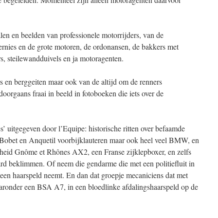
len en beelden van professionele motorrijders, van de
nies en de grote motoren, de ordonansen, de bakkers met
rs, steilewandduivels en ja motoragenten.
s en berggeiten maar ook van de altijd om de renners
orgaans fraai in beeld in fotoboeken die iets over de
s’ uitgegeven door l’Equipe: historische ritten over befaamde
 Bobet en Anquetil voorbijklauteren maar ook heel veel BMW, en
lheid Gnôme et Rhônes AX2, een Franse zijklepboxer, en zelfs
d beklimmen. Of neem die gendarme die met een politiefluit in
een haarspeld neemt. En dan dat groepje mecaniciens dat met
aaronder een BSA A7, in een bloedlinke afdalingshaarspeld op de