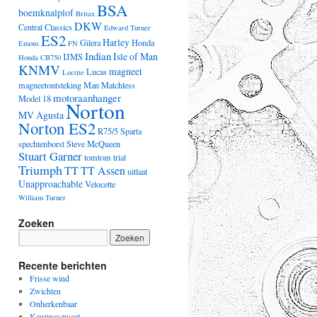
BSA
boemknalplof
Britax
DKW
Central Classics
Edward Turner
ES2
Harley
Gilera
Honda
Emons
FN
Indian
Isle of Man
IJMS
Honda CB750
KNMV
magneet
Lucas
Loctite
magneetontsteking
Man
Matchless
motoraanhanger
Model 18
Norton
MV Agusta
Norton ES2
R75/5
Sparta
spechtenborst
Steve McQueen
Stuart Garner
tomtom
trial
Triumph
TT
TT Assen
uitlaat
Unapproachable
Velocette
William Turner
Zoeken
Recente berichten
Frisse wind
Zwichten
Onherkenbaar
Keuringszweet