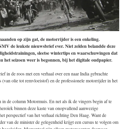
 maanden op zijn gat, de motorrijder is een enkeling.
MV de leukste nieuwsbrief ever. Niet zelden belandde deze
digheidstrainingen, sleetse wintertips en waarschuwingen dat
het seizoen weer is begonnen, bij het digitale oudpapier.
ef in de roos met een verhaal over een naar India gebrachte
ps (van olie tot remvloeistof) en de professionele motorrijder in het
 in de column Motormuis. En net als ik de vingers begin af te
rheroïek binnen deze kaste van onopvallend aanwezige
het perspectief van het verhaal richting Den Haag. Want de
r van de minister de gelegenheid krijgt een cursus te volgen om
 begeleiden. Momenteel zijn alleen motoragenten daarvoor