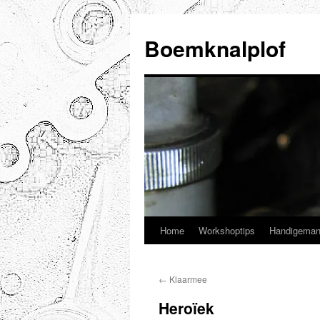
Ga
naar
Boemknalplof
de
inhoud
Home
Workshoptips
Handigeman
←
Klaarmee
Heroïek