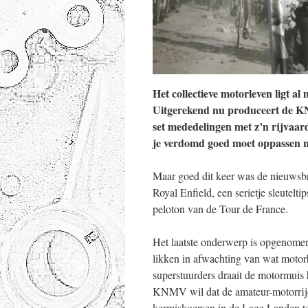
Het collectieve motorleven ligt al
Uitgerekend nu produceert de KN
set mededelingen met z’n rijvaar
je verdomd goed moet oppassen nu 
Maar goed dit keer was de nieuwsbri
Royal Enfield, een serietje sleutelti
peloton van de Tour de France.
Het laatste onderwerp is opgenomen
likken in afwachting van wat moto
superstuurders draait de motormuis 
KNMV wil dat de amateur-motorrijde
kermiskoersen in de Lage Landen te