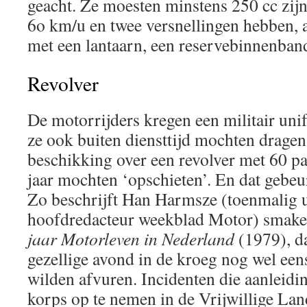
geacht. Ze moesten minstens 250 cc zij
6o km/u en twee versnellingen hebben, a
met een lantaarn, een reservebinnenban
Revolver
De motorrijders kregen een militair un
ze ook buiten diensttijd mochten dragen
beschikking over een revolver met 60 pa
jaar mochten ‘opschieten’. En dat gebeu
Zo beschrijft Han Harmsze (toenmalig u
hoofdredacteur weekblad Motor) smakel
jaar Motorleven in Nederland
(1979), 
gezellige avond in de kroeg nog wel ee
wilden afvuren. Incidenten die aanleid
korps op te nemen in de Vrijwillige L