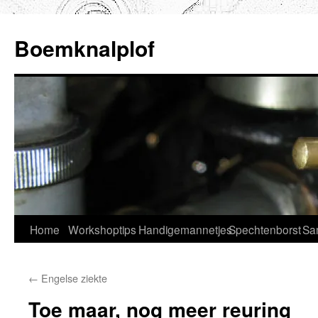
Ga
naar
Boemknalplof
de
inhoud
Home
Workshoptips
Handigemannetjes
Spechtenborst
Sa
←
Engelse ziekte
Toe maar, nog meer reuring