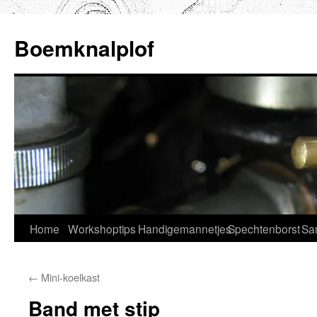
Ga
naar
Boemknalplof
de
inhoud
Home
Workshoptips
Handigemannetjes
Spechtenborst
Sa
←
Mini-koelkast
Band met stip