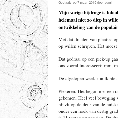
Geplaatst op
7 maart 2016
door
admin
Mijn vorige bijdrage is totaa
helemaal niet zo diep in wil
ontwikkeling van de populai
Met dat draaien van plaatjes op
op willen schrijven. Het moest
Dat gedraai op een pick-up gaa
ons vooral interesseert: rpm, 
De afgelopen week kon ik niet
Piekeren. Het begon met een d
gekomen. Heel veel beweging w
hij zit op de deur van de huis
onder een hoek van dertig grade
is 11 toeren op een dag. De dra