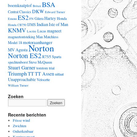
BSA
boemknalplof
Britax
DKW
Central Classics
Edward Turner
ES2
Harley
Gilera
Honda
Emons
FN
Indian
Isle of Man
IJMS
Honda CB750
KNMV
magneet
Lucas
Loctite
magneetontsteking
Man
Matchless
motoraanhanger
Model 18
Norton
MV Agusta
Norton ES2
R75/5
Sparta
spechtenborst
Steve McQueen
Stuart Garner
tomtom
trial
Triumph
TT
TT Assen
uitlaat
Unapproachable
Velocette
William Turner
Zoeken
Recente berichten
Frisse wind
Zwichten
Onherkenbaar
Keuringszweet