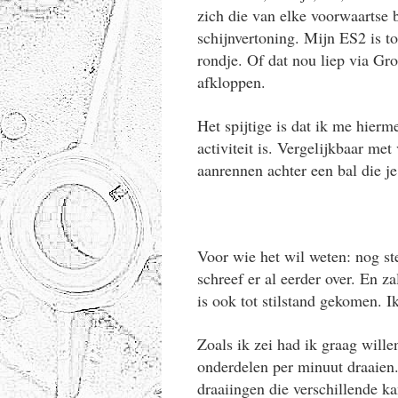
zich die van elke voorwaartse 
schijnvertoning. Mijn ES2 is to
rondje. Of dat nou liep via Gr
afkloppen.
Het spijtige is dat ik me hierm
activiteit is. Vergelijkbaar met
aanrennen achter een bal die j
Voor wie het wil weten: nog ste
schreef er al eerder over. En z
is ook tot stilstand gekomen. I
Zoals ik zei had ik graag will
onderdelen per minuut draaien.
draaiingen die verschillende k