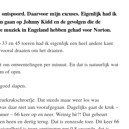
l ontspoord. Daarvoor mijn excuses. Eigenlijk had ik
len gaan op Johnny Kidd en de gevolgen die de
re muziek in Engeland hebben gehad voor Norton.
 33 en 45 toeren had ik eigenlijk een heel andere kant
 vooral draaien om het draaien.
t om omwentelingen per minuut. En dat is natuurlijk wat
tpm of opm.
 goed slapen.
eurkrukschroefje. Dat steeds maar weer los was
as daar niet aan voorafgegaan. Dagelijks gaat de kruk –
kamer – 66 keer op en neer. Weinig hè?! Dat gebeurt
n heen en dertig terug. Dat is eenzesde toer. Dit keer 66
aisnelheid is twee centimeter per 0,8 seconde, dat is