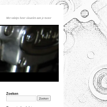
Met vaktips beter sleutelen aan je motor
Zoeken