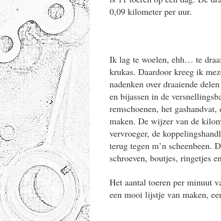
0,09 kilometer per uur.
Ik lag te woelen, ehh… te draa
krukas. Daardoor kreeg ik me
nadenken over draaiende delen
en bijassen in de versnellings
remschoenen, het gashandvat, 
maken. De wijzer van de kilome
vervroeger, de koppelingshandl
terug tegen m’n scheenbeen. D
schroeven, boutjes, ringetjes 
Het aantal toeren per minuut va
een mooi lijstje van maken, een