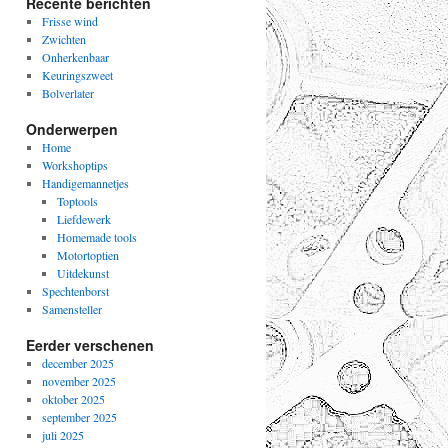
Recente berichten
Frisse wind
Zwichten
Onherkenbaar
Keuringszweet
Bolverlater
Onderwerpen
Home
Workshoptips
Handigemannetjes
Toptools
Liefdewerk
Homemade tools
Motortoptien
Uitdekunst
Spechtenborst
Samensteller
Eerder verschenen
december 2025
november 2025
oktober 2025
september 2025
juli 2025