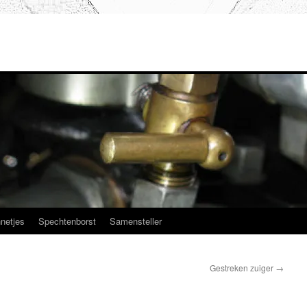
netjes
Spechtenborst
Samensteller
Gestreken zuiger
→