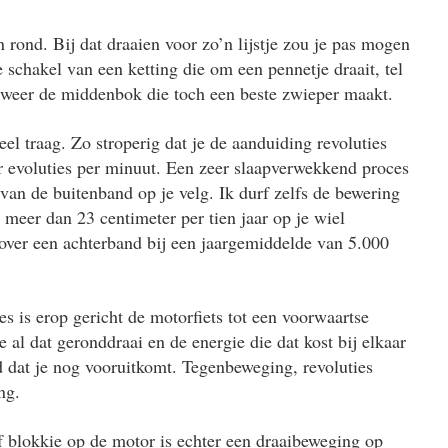
 rond. Bij dat draaien voor zo’n lijstje zou je pas mogen
e schakel van een ketting die om een pennetje draait, tel
 weer de middenbok die toch een beste zwieper maakt.
l traag. Zo stroperig dat je de aanduiding revoluties
r evoluties per minuut. Een zeer slaapverwekkend proces
 van de buitenband op je velg. Ik durf zelfs de bewering
 meer dan 23 centimeter per tien jaar op je wiel
 over een achterband bij een jaargemiddelde van 5.000
es is erop gericht de motorfiets tot een voorwaartse
e al dat geronddraai en de energie die dat kost bij elkaar
d dat je nog vooruitkomt. Tegenbeweging, revoluties
ng.
of blokkie op de motor is echter een draaibeweging op