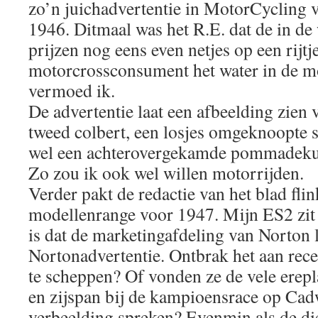
zo’n juichadvertentie in MotorCycling 
1946. Ditmaal was het R.E. dat de in de
prijzen nog eens even netjes op een rijtj
motorcrossconsument het water in de m
vermoed ik.
De advertentie laat een afbeelding zien
tweed colbert, een losjes omgeknoopte 
wel een achterovergekamde pommadekuif
Zo zou ik ook wel willen motorrijden.
Verder pakt de redactie van het blad fli
modellenrange voor 1947. Mijn ES2 zit 
is dat de marketingafdeling van Norton l
Nortonadvertentie. Ontbrak het aan rec
te scheppen? Of vonden ze de vele erepl
en zijspan bij de kampioensrace op Cadw
verbeelding spreken? Evenmin als de di