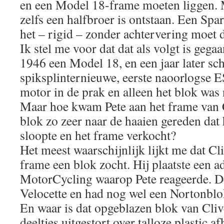
en een Model 18-frame moeten liggen. M
zelfs een halfbroer is ontstaan. Een Spa
het – rigid – zonder achtervering moet 
Ik stel me voor dat dat als volgt is gega
1946 een Model 18, en een jaar later sch
spiksplinternieuwe, eerste naoorlogse ES
motor in de prak en alleen het blok was 
Maar hoe kwam Pete aan het frame van 
blok zo zeer naar de haaien gereden dat 
sloopte en het frame verkocht?
Het meest waarschijnlijk lijkt me dat Cl
frame een blok zocht. Hij plaatste een ad
MotorCycling waarop Pete reageerde. D
Velocette en had nog wel een Nortonblo
En waar is dat opgeblazen blok van Clive
deeltjes uitgestort over talloze plastic 