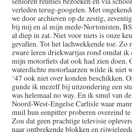
senioren reünies bezoeken en via school
verleden terug-googelen. Met ongekende
we door archieven op de zestig, zeventig 
bij mij en al mijn mede-Nortonisten, BS
al diep in zat. Niet voor niets is onze ke
gevallen. Tot het lachwekkende toe. Zo r
zware leren driekwartjas rond omdat ik 
mijn motorfiets dat ook had zien doen. 
waterdichte motorlaarzen wilde ik niet 
‘47 ook niet over konden beschikken. 
gunde ik mezelf bij uitzondering een stu
was helemaal no way. En ik smul van de
Noord-West-Engelse Carlisle waar man
muil hun eenpitter proberen overeind te
Zou dat geen prachtige televisie opleve
naar ontbrekende blokken en rijwielged