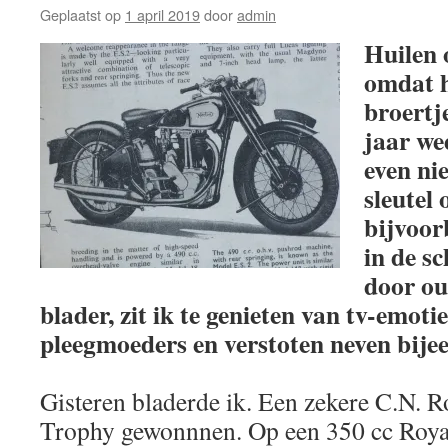
Geplaatst op
1 april 2019
door
admin
Huilen o
omdat h
broertje
jaar we
even ni
sleutel
bijvoor
in de sc
door o
blader, zit ik te genieten van tv-emoti
pleegmoeders en verstoten neven bije
Gisteren bladerde ik. Een zekere C.N. 
Trophy gewonnnen. Op een 350 cc Royal 