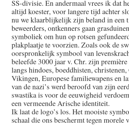
SS-divisie. En andermaal vrees ik dat het
altijd koester, voor langere tijd achter s
nu we klaarblijkelijk zijn beland in een 
beweerders, ontkenners gaan grasduinen
symboliek om hun op rotsen gefundeerd
plakplaatje te voorzien. Zoals ook de sw
oorspronkelijk symbool van levenskracht
beleefde 3000 jaar v. Chr. zijn premiè
langs hindoes, boeddhisten, christenen
Vikingen, Europese familiewapens en l
van de nazi’s werd beroofd van zijn eer
swastika is voor de eeuwigheid verdoem
een vermeende Arische identiteit.
Ik laat de logo’s los. Het mooiste symbo
schaal die ons beschermt tegen morele v