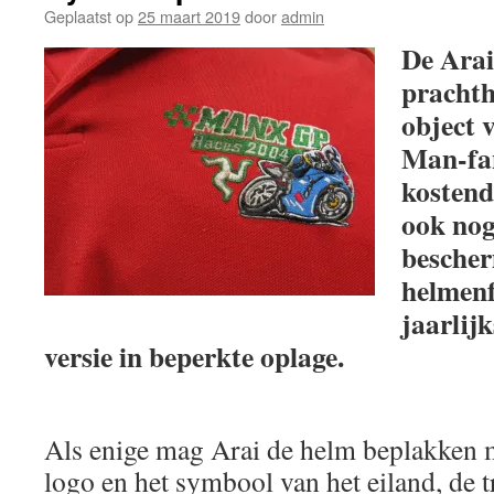
Geplaatst op
25 maart 2019
door
admin
De Arai
prachth
object v
Man-fan
kostend
ook nog
bescher
helmenf
jaarlij
versie in beperkte oplage.
Als enige mag Arai de helm beplakken me
logo en het symbool van het eiland, de tr