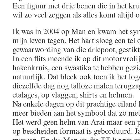
Een figuur met drie benen die in het kr
wil zo veel zeggen als alles komt altijd o
Ik was in 2004 op Man en kwam het sym
mijn leven tegen. Het hart sloeg een tel 
gewaarwording van die driepoot, gestikt 
In een flits meende ik op dit motorvroli
hakenkruis, een swastika te hebben gezi
natuurlijk. Dat bleek ook toen ik het lo
diezelfde dag nog talloze malen terugza
etalages, op vlaggen, shirts en helmen.
Na enkele dagen op dit prachtige eiland
meer bieden aan het symbool dat zo me
Het werd geen helm van Arai maar een p
op bescheiden formaat is geborduurd. Ja,
mensen. En dat Man en die TT liggen me 