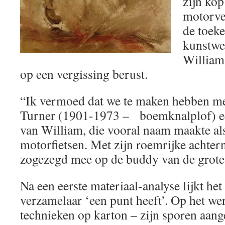
zijn kop
motorve
de toek
kunstwe
William
op een vergissing berust.
“Ik vermoed dat we te maken hebben 
Turner (1901-1973 – boemknalplof) ee
van William, die vooral naam maakte al
motorfietsen. Met zijn roemrijke achtern
zogezegd mee op de buddy van de grote 
Na een eerste materiaal-analyse lijkt het
verzamelaar ‘een punt heeft’. Op het w
technieken op karton – zijn sporen aang