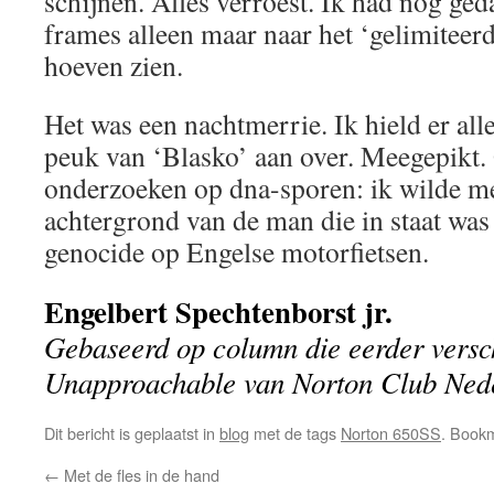
schijnen. Alles verroest. Ik had nog ged
frames alleen maar naar het ‘gelimiteerde
hoeven zien.
Het was een nachtmerrie. Ik hield er a
peuk van ‘Blasko’ aan over. Meegepikt.
onderzoeken op dna-sporen: ik wilde m
achtergrond van de man die in staat was 
genocide op Engelse motorfietsen.
Engelbert Spechtenborst jr.
Gebaseerd op column die eerder versc
Unapproachable van Norton Club Ned
Dit bericht is geplaatst in
blog
met de tags
Norton 650SS
. Book
←
Met de fles in de hand