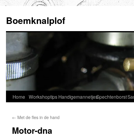
Ga
naar
Boemknalplof
de
inhoud
Home
Workshoptips
Handigemannetjes
Spechtenborst
Sa
←
Met de fles in de hand
Motor-dna