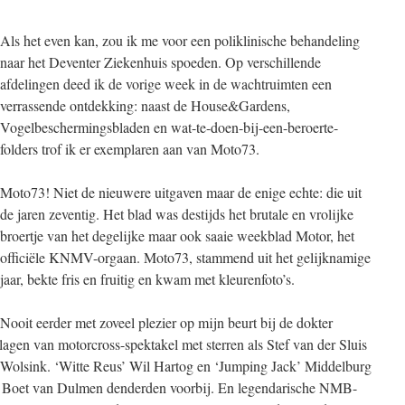
Als het even kan, zou ik me voor een poliklinische behandeling
naar het Deventer Ziekenhuis spoeden. Op verschillende
afdelingen deed ik de vorige week in de wachtruimten een
verrassende ontdekking: naast de House&Gardens,
Vogelbeschermingsbladen en wat-te-doen-bij-een-beroerte-
folders trof ik er exemplaren aan van Moto73.
Moto73! Niet de nieuwere uitgaven maar de enige echte: die uit
de jaren zeventig. Het blad was destijds het brutale en vrolijke
broertje van het degelijke maar ook saaie weekblad Motor, het
officiële KNMV-orgaan. Moto73, stammend uit het gelijknamige
jaar, bekte fris en fruitig en kwam met kleurenfoto’s.
Nooit eerder met zoveel plezier op mijn beurt bij de dokter
agen van motorcross-spektakel met sterren als Stef van der Sluis
 Wolsink. ‘Witte Reus’ Wil Hartog en ‘Jumping Jack’ Middelburg
’ Boet van Dulmen denderden voorbij. En legendarische NMB-