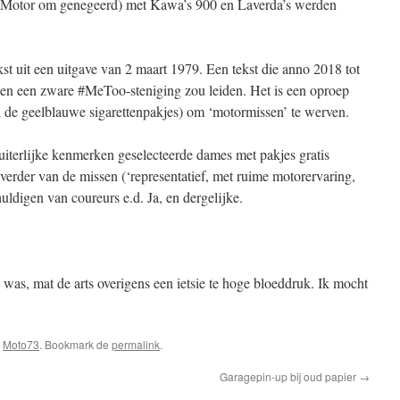
r Motor om genegeerd) met Kawa’s 900 en Laverda’s werden
st uit een uitgave van 2 maart 1979. Een tekst die anno 2018 tot
 en een zware #MeToo-steniging zou leiden. Het is een oproep
n de geelblauwe sigarettenpakjes) om ‘motormissen’ te werven.
terlijke kenmerken geselecteerde dames met pakjes gratis
verder van de missen (‘representatief, met ruime motorervaring,
huldigen van coureurs e.d. Ja, en dergelijke.
t was, mat de arts overigens een ietsie te hoge bloeddruk. Ik mocht
s
Moto73
. Bookmark de
permalink
.
Garagepin-up bij oud papier
→