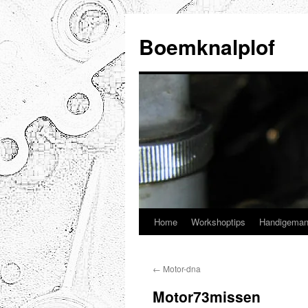
Ga
naar
Boemknalplof
de
inhoud
Home
Workshoptips
Handigeman
←
Motor-dna
Motor73missen