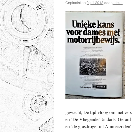
Geplaatst op
9 juli 2018
door
admin
gewacht, De tijd vloog om met versl
en ‘De Vliegende Tandarts’ Gerard
en ‘de grasdroger uit Ammerzoden