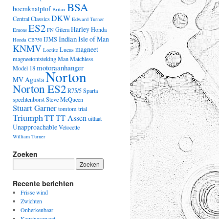
BSA
boemknalplof
Britax
DKW
Central Classics
Edward Turner
ES2
Harley
Gilera
Honda
Emons
FN
Indian
Isle of Man
IJMS
Honda CB750
KNMV
magneet
Lucas
Loctite
magneetontsteking
Man
Matchless
motoraanhanger
Model 18
Norton
MV Agusta
Norton ES2
R75/5
Sparta
spechtenborst
Steve McQueen
Stuart Garner
tomtom
trial
Triumph
TT
TT Assen
uitlaat
Unapproachable
Velocette
William Turner
Zoeken
Recente berichten
Frisse wind
Zwichten
Onherkenbaar
Keuringszweet