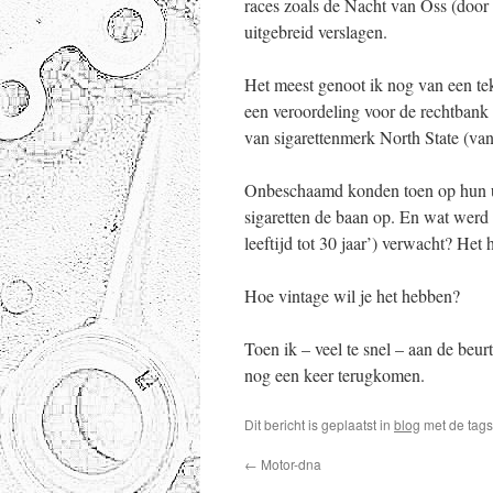
races zoals de Nacht van Oss (doo
uitgebreid verslagen.
Het meest genoot ik nog van een tek
een veroordeling voor de rechtbank
van sigarettenmerk North State (va
Onbeschaamd konden toen op hun ui
sigaretten de baan op. En wat werd 
leeftijd tot 30 jaar’) verwacht? Het 
Hoe vintage wil je het hebben?
Toen ik – veel te snel – aan de beur
nog een keer terugkomen.
Dit bericht is geplaatst in
blog
met de tag
←
Motor-dna