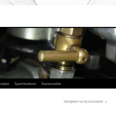
netjes
Spechtenborst
Samensteller
Garagepin-up bij oud papier
→