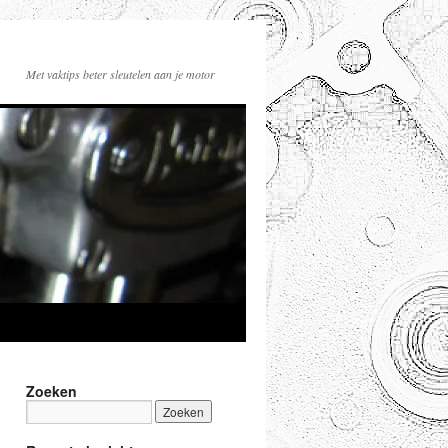
Met vaktips beter sleutelen aan je motor
Zoeken