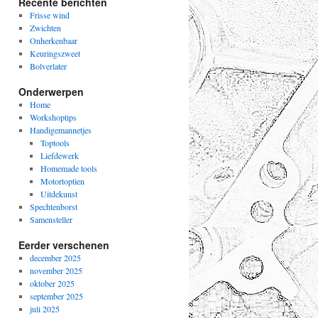
Recente berichten
Frisse wind
Zwichten
Onherkenbaar
Keuringszweet
Bolverlater
Onderwerpen
Home
Workshoptips
Handigemannetjes
Toptools
Liefdewerk
Homemade tools
Motortoptien
Uitdekunst
Spechtenborst
Samensteller
Eerder verschenen
december 2025
november 2025
oktober 2025
september 2025
juli 2025